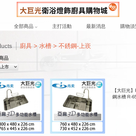
全部商品
主打活動
最新消息
購物須
廚具 > 水槽 > 不銹鋼-上崁
ducts
商品
【大巨光】R
鋼水槽 R-65