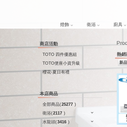
燈飾
衛浴
廚具
Pro
商店活動
TOTO 四件優惠組
熱銷
TOTO便座小資升級
櫻花-夏日有禮
本店商品
全部商品
(
25277
)
衛浴
(
2117
)
水龍頭
(
3416
)