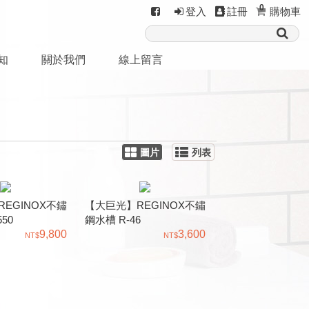
0
登入
註冊
購物車
知
關於我們
線上留言
圖片
列表
EGINOX不鏽
【大巨光】REGINOX不鏽
50
鋼水槽 R-46
9,800
3,600