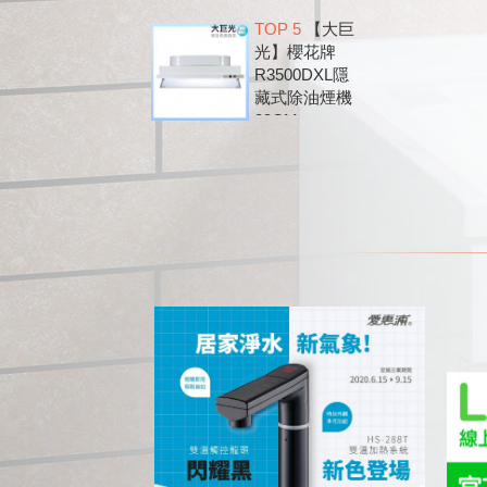
頻 環吸 歐化
TOP 5
【大巨
除油煙機
光】櫻花牌
DR7790B
R3500DXL隱
藏式除油煙機
89CM