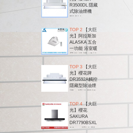
R3500DL 隱藏
式除油煙機
79CM
TOP 2
【大巨
光】阿拉斯加
ALASKA 五合
一功能 浴室暖
風乾燥機 遙控
款 300BRP
TOP 3
【大巨
光】櫻花牌
DR3592A觸控
隱藏型除油煙
機 - 渦輪變頻
系列
TOP 4
【大巨
光】櫻花
SAKURA
DR7790BSXL
90cm 渦輪變