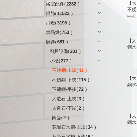
【大
浴室配件
(
2282
)
不銹鋼
燈飾
(
11523
)
紋 1
1
吊燈
(
3195
)
水晶燈
(
753
)
【大
廚具
(
681
)
鋼水槽
廚具設備
(
201
)
水槽
(
277
)
不銹鋼-上崁
(
41
)
【大
不銹鋼-下崁
(
115
)
鋼水槽
不鏽鋼-平接
(
72
)
人造石-上崁
(
3
)
人造石-下崁
(
2
)
【大
陶瓷
(
2
)
鋼水槽
花崗石水槽-上崁
(
34
)
花崗石水槽-下崁
(
8
)