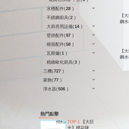
水槽配件
(
28
)
【大
不銹鋼廚具
(
2
)
鋼水槽
大廚房用設備
(
14
)
壁掛配件
(
97
)
檯面配件
(
58
)
【大
瓦斯爐
(
1
)
鋼水槽
精緻歐化廚具
(
3
)
三機
(
727
)
家飾
(
77
)
淨水器
(
506
)
熱門點擊
TOP 1
【大巨
光】櫻花牌