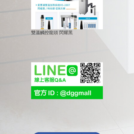
雙溫觸控龍頭 閃耀黑