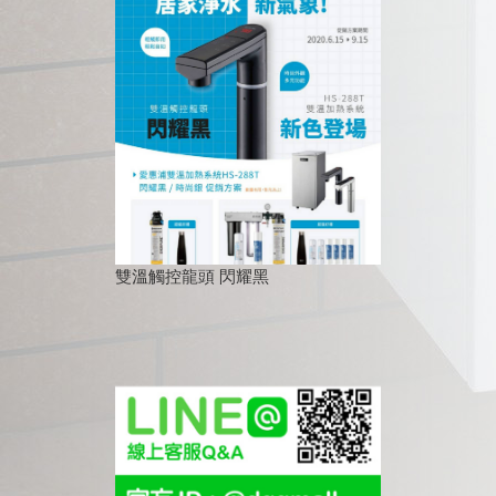
雙溫觸控龍頭 閃耀黑