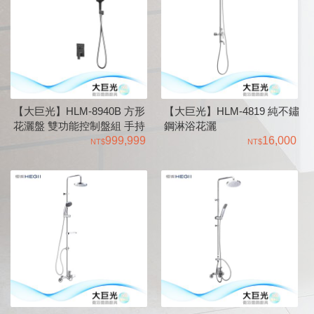
【大巨光】HLM-8940B 方形
【大巨光】HLM-4819 純不鏽
花灑盤 雙功能控制盤組 手持
鋼淋浴花灑
花灑組 電話詢價
999,999
16,000