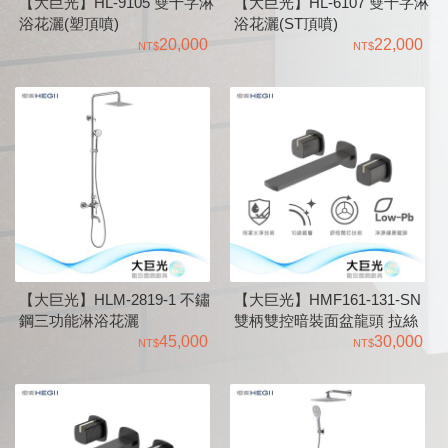
【大巨光】HL-9105 雙十字淋
【大巨光】HL-6107 雙十字淋
浴花灑(塑頂噴)
浴花灑(ST頂噴)
20,000
22,000
【大巨光】HLM-2819-1 不鏽
【大巨光】HMF161-131-SN
鋼三功能淋浴花灑
雙柄雙控暗裝面盆龍頭 拉絲
45,000
槍色
30,000