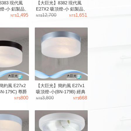
383 現代風
【大巨光】8382 現代風
頂燈-小 鋁製品、
E27X2 吸頂燈-小 鋁製品、
奶白壓克力燈罩
1,495
砂黑烤漆 奶白壓克力燈罩
12,700
1,651
約風 E27x2
【大巨光】簡約風 E27x1
N-179C) 尊爵
吸頂燈-小(BN-179B) 經典
雲彩玻璃
800
銀、鋼材、雲彩玻璃
3,800
668