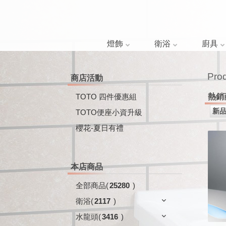
燈飾
衛浴
廚具
Pro
商店活動
TOTO 四件優惠組
熱銷
TOTO便座小資升級
櫻花-夏日有禮
本店商品
全部商品
(
25280
)
衛浴
(
2117
)
水龍頭
(
3416
)