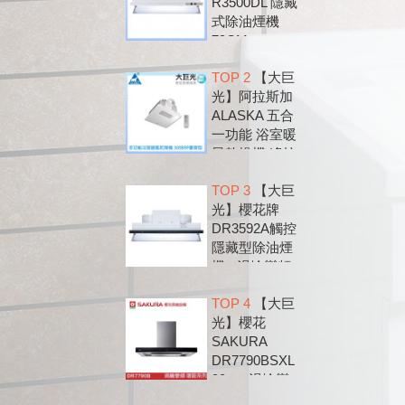
R3500DL 隱藏
式除油煙機
79CM
TOP 2
【大巨
光】阿拉斯加
ALASKA 五合
一功能 浴室暖
風乾燥機 遙控
款 300BRP
TOP 3
【大巨
光】櫻花牌
DR3592A觸控
隱藏型除油煙
機 - 渦輪變頻
系列
TOP 4
【大巨
光】櫻花
SAKURA
DR7790BSXL
90cm 渦輪變
頻 環吸 歐化