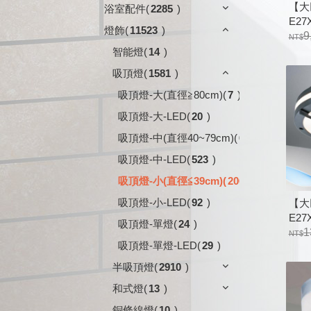
【大
浴室配件
(
2285
)
E2
燈飾
(
11523
)
砂黑
9
智能燈
(
14
)
吸頂燈
(
1581
)
吸頂燈-大(直徑≧80cm)
(
7
)
吸頂燈-大-LED
(
20
)
吸頂燈-中(直徑40~79cm)
(
678
)
吸頂燈-中-LED
(
523
)
吸頂燈-小(直徑≦39cm)
(
206
)
吸頂燈-小-LED
(
92
)
【大
E2
吸頂燈-單燈
(
24
)
砂黑
1
吸頂燈-單燈-LED
(
29
)
半吸頂燈
(
2910
)
和式燈
(
13
)
銅條線燈
(
10
)