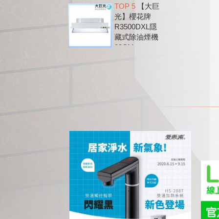
TOP 5
【大巨
除油煙機
光】櫻花牌
DR7790B
R3500DXL隱
藏式除油煙機
89CM