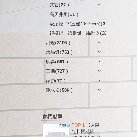
其它
(
22
)
高天井燈
(
31
)
吸頂燈-中(直徑40~79cm)
(
3
)
鋁槽燈、線形燈、驅動器
(
33
)
吊燈
(
3195
)
水晶燈
(
753
)
廚具
(
681
)
三機
(
727
)
家飾
(
77
)
淨水器
(
506
)
熱門點擊
TOP 1
【大巨
光】櫻花牌