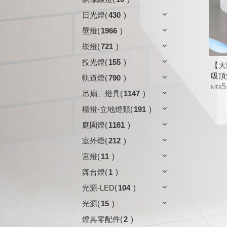
日光燈
(
430
)
壁燈
(
1966
)
崁燈
(
721
)
投光燈
(
155
)
【大
吸頂燈
軌道燈
(
790
)
銀、
5
吊扇、燈具
(
1147
)
檯燈-立地燈類
(
191
)
庭園燈
(
1161
)
室外燈
(
212
)
宮燈
(
11
)
舞台燈
(
1
)
光源-LED
(
104
)
光源
(
15
)
燈具零配件
(
2
)