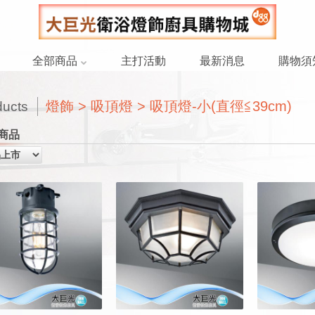
全部商品
主打活動
最新消息
購物須
燈飾 > 吸頂燈 > 吸頂燈-小(直徑≦39cm)
ducts
商品