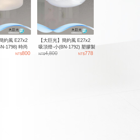
約風 E27x2
【大巨光】簡約風 E27x2
N-1798) 時尚
吸頂燈-小(BN-1792) 塑膠製
雲彩玻璃
800
品
4,800
778