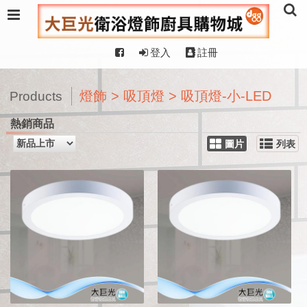
登入
註冊
燈飾 > 吸頂燈 > 吸頂燈-小-LED
Products
熱銷商品
圖片
列表