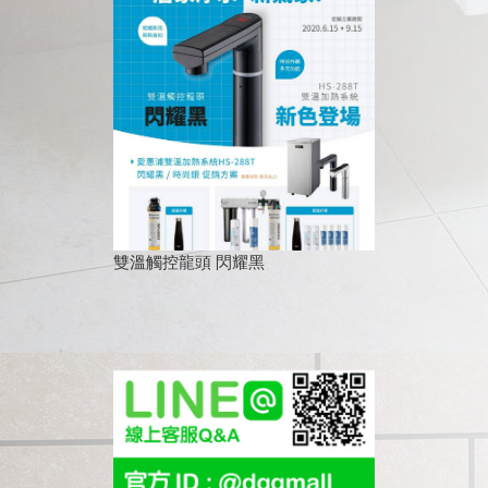
雙溫觸控龍頭 閃耀黑