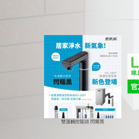
雙溫觸控龍頭 閃耀黑