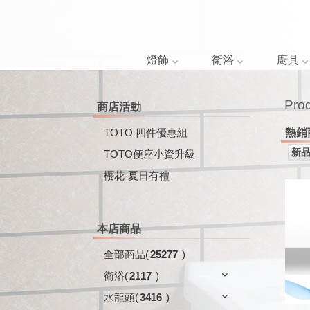
燈飾
衛浴
廚具
Pro
商店活動
TOTO 四件優惠組
熱銷
TOTO便座小資升級
櫻花-夏日有禮
本店商品
全部商品
(
25277
)
衛浴
(
2117
)
水龍頭
(
3416
)