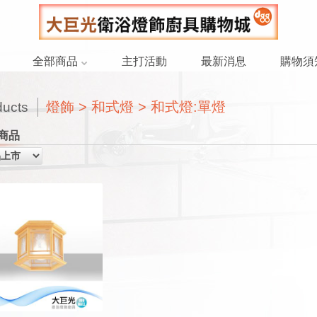
全部商品
主打活動
最新消息
購物須
燈飾 > 和式燈 > 和式燈:單燈
ducts
商品