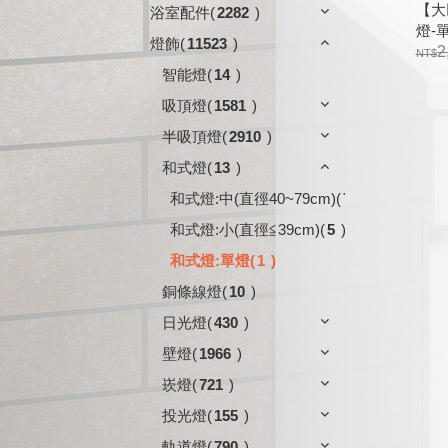
【大
浴室配件
(
2282
)
燈-單
燈飾
(
11523
)
297
2
智能燈
(
14
)
吸頂燈
(
1581
)
半吸頂燈
(
2910
)
和式燈
(
13
)
和式燈:中(直徑40~79cm)
(
7
)
和式燈:小(直徑≦39cm)
(
5
)
和式燈:單燈
(
1
)
銅條線燈
(
10
)
日光燈
(
430
)
壁燈
(
1966
)
崁燈
(
721
)
投光燈
(
155
)
軌道燈
(
790
)