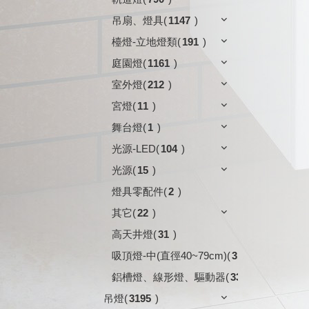
吊扇、燈具
(
1147
)
檯燈-立地燈類
(
191
)
庭園燈
(
1161
)
室外燈
(
212
)
宮燈
(
11
)
舞台燈
(
1
)
光源-LED
(
104
)
光源
(
15
)
燈具零配件
(
2
)
其它
(
22
)
高天井燈
(
31
)
吸頂燈-中(直徑40~79cm)
(
3
)
鋁槽燈、線形燈、驅動器
(
33
)
吊燈
(
3195
)