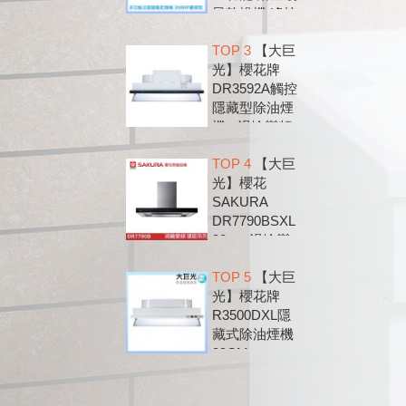
風乾燥機 遙控
款 300BRP
TOP 3
【大巨
光】櫻花牌
DR3592A觸控
隱藏型除油煙
機 - 渦輪變頻
系列
TOP 4
【大巨
光】櫻花
SAKURA
DR7790BSXL
90cm 渦輪變
頻 環吸 歐化
TOP 5
【大巨
除油煙機
光】櫻花牌
DR7790B
R3500DXL隱
藏式除油煙機
89CM