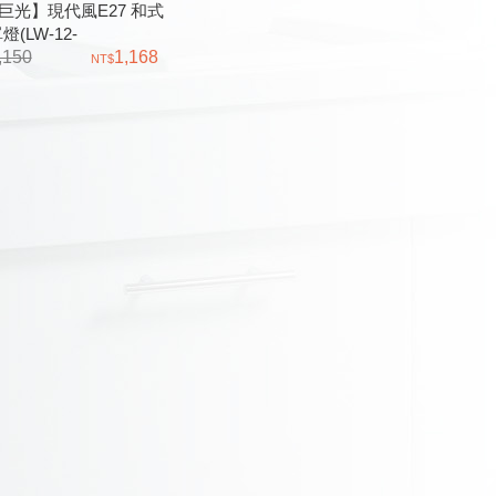
巨光】現代風E27 和式
燈(LW-12-
3)D3296C2823 原木
,150
1,168