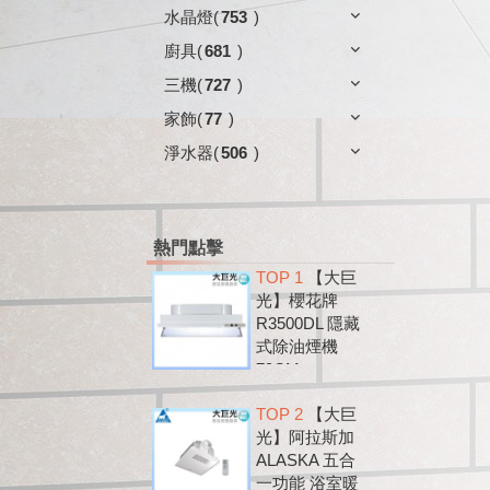
水晶燈
(
753
)
廚具
(
681
)
三機
(
727
)
家飾
(
77
)
淨水器
(
506
)
熱門點擊
TOP 1
【大巨
光】櫻花牌
R3500DL 隱藏
式除油煙機
79CM
TOP 2
【大巨
光】阿拉斯加
ALASKA 五合
一功能 浴室暖