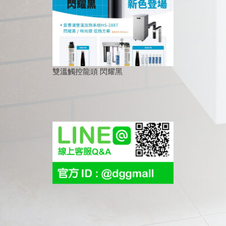
雙溫觸控龍頭 閃耀黑