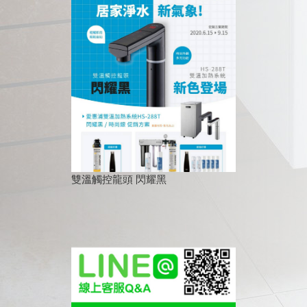
雙溫觸控龍頭 閃耀黑