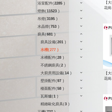
【大
浴室配件
(
2285
)
花崗
燈飾
(
11523
)
吊燈
(
3195
)
水晶燈
(
753
)
廚具
(
681
)
廚具設備
(
201
)
水槽
(
277
)
水槽配件
(
28
)
不銹鋼廚具
(
2
)
大廚房用設備
(
14
)
【大
花崗
壁掛配件
(
97
)
檯面配件
(
58
)
瓦斯爐
(
1
)
精緻歐化廚具
(
3
)
三機
(
727
)