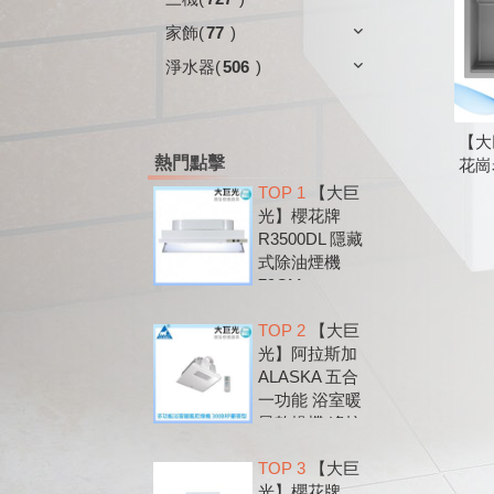
家飾
(
77
)
淨水器
(
506
)
【大
熱門點擊
花崗
TOP 1
【大巨
光】櫻花牌
R3500DL 隱藏
式除油煙機
79CM
TOP 2
【大巨
光】阿拉斯加
ALASKA 五合
一功能 浴室暖
風乾燥機 遙控
款 300BRP
TOP 3
【大巨
光】櫻花牌