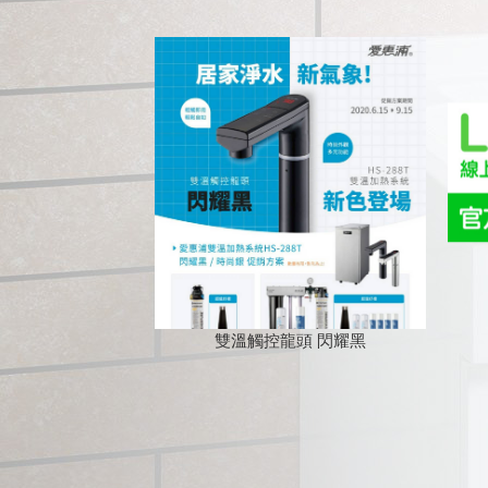
雙溫觸控龍頭 閃耀黑