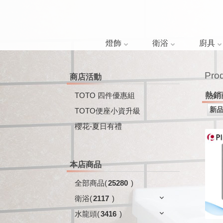
燈飾
衛浴
廚具
Pro
商店活動
TOTO 四件優惠組
熱銷
TOTO便座小資升級
櫻花-夏日有禮
本店商品
全部商品
(
25280
)
衛浴
(
2117
)
水龍頭
(
3416
)