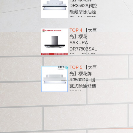
DR3592A觸控
隱藏型除油煙
機 - 渦輪變頻
系列
TOP 4
【大巨
光】櫻花
SAKURA
DR7790BSXL
90cm 渦輪變
頻 環吸 歐化
TOP 5
【大巨
除油煙機
光】櫻花牌
DR7790B
R3500DXL隱
藏式除油煙機
89CM