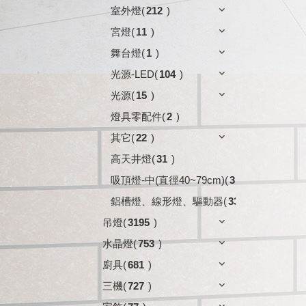
室外燈
(
212
)
宮燈
(
11
)
舞台燈
(
1
)
光源-LED
(
104
)
光源
(
15
)
燈具零配件
(
2
)
其它
(
22
)
高天井燈
(
31
)
吸頂燈-中(直徑40~79cm)
(
3
)
鋁槽燈、線形燈、驅動器
(
33
)
吊燈
(
3195
)
水晶燈
(
753
)
廚具
(
681
)
三機
(
727
)