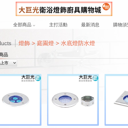
全部商品
主打活動
最新消息
購物須
燈飾 > 庭園燈 > 水底燈防水燈
ducts
商品