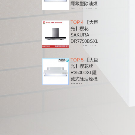
隱藏型除油煙
機 - 渦輪變頻
系列
TOP 4
【大巨
光】櫻花
SAKURA
DR7790BSXL
90cm 渦輪變
頻 環吸 歐化
TOP 5
【大巨
除油煙機
光】櫻花牌
DR7790B
R3500DXL隱
藏式除油煙機
89CM