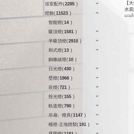
【大巨
浴室配件
(
2285
)
水底
燈飾
(
11523
)
3
智能燈
(
14
)
吸頂燈
(
1581
)
半吸頂燈
(
2910
)
和式燈
(
13
)
銅條線燈
(
10
)
日光燈
(
430
)
壁燈
(
1966
)
崁燈
(
721
)
投光燈
(
155
)
軌道燈
(
790
)
吊扇、燈具
(
1147
)
檯燈-立地燈類
(
191
)
庭園燈
(
1161
)