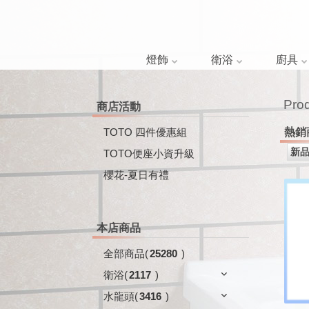
燈飾
衛浴
廚具
Pro
商店活動
TOTO 四件優惠組
熱銷
TOTO便座小資升級
櫻花-夏日有禮
本店商品
全部商品
(
25280
)
衛浴
(
2117
)
水龍頭
(
3416
)