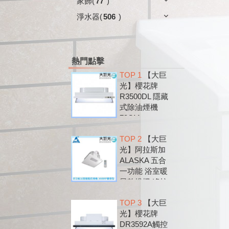
家飾
(
77
)
淨水器
(
506
)
熱門點擊
TOP 1
【大巨
光】櫻花牌
R3500DL 隱藏
式除油煙機
79CM
TOP 2
【大巨
光】阿拉斯加
ALASKA 五合
一功能 浴室暖
風乾燥機 遙控
款 300BRP
TOP 3
【大巨
光】櫻花牌
DR3592A觸控