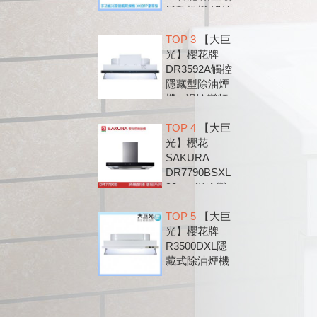
風乾燥機 遙控
款 300BRP
TOP 3
【大巨
光】櫻花牌
DR3592A觸控
隱藏型除油煙
機 - 渦輪變頻
系列
TOP 4
【大巨
光】櫻花
SAKURA
DR7790BSXL
90cm 渦輪變
頻 環吸 歐化
TOP 5
【大巨
除油煙機
光】櫻花牌
DR7790B
R3500DXL隱
藏式除油煙機
89CM