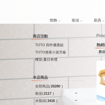
燈飾
衛浴
廚具
Pro
商店活動
TOTO 四件優惠組
熱銷
TOTO便座小資升級
櫻花-夏日有禮
本店商品
全部商品
(
25280
)
衛浴
(
2117
)
水龍頭
(
3416
)