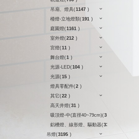
吊扇、燈具
(
1147
)
檯燈-立地燈類
(
191
)
庭園燈
(
1161
)
室外燈
(
212
)
宮燈
(
11
)
舞台燈
(
1
)
光源-LED
(
104
)
光源
(
15
)
燈具零配件
(
2
)
其它
(
22
)
高天井燈
(
31
)
吸頂燈-中(直徑40~79cm)
(
3
)
鋁槽燈、線形燈、驅動器
(
33
)
吊燈
(
3195
)