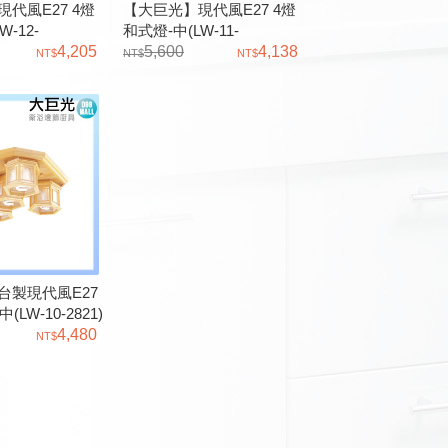
代風E27 4燈
【大巨光】現代風E27 4燈
-12-
和式燈-中(LW-11-
91C2824 小夜燈
4,205
3294)C2826
5,600
4,138
 原木 進口和紙
台製現代風E27
(LW-10-2821)
4,480