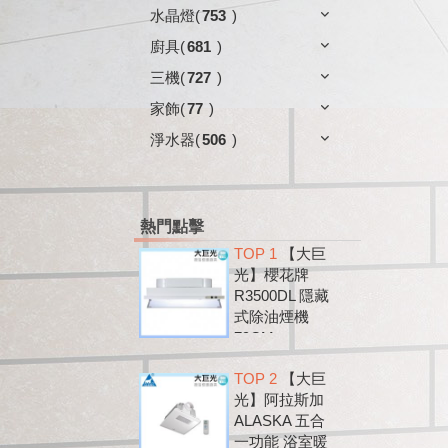
水晶燈
(
753
)
廚具
(
681
)
三機
(
727
)
家飾
(
77
)
淨水器
(
506
)
熱門點擊
TOP 1
【大巨
光】櫻花牌
R3500DL 隱藏
式除油煙機
79CM
TOP 2
【大巨
光】阿拉斯加
ALASKA 五合
一功能 浴室暖