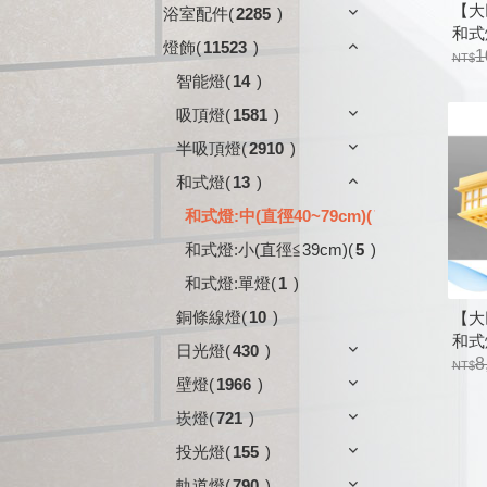
【大
浴室配件
(
2285
)
和式燈
燈飾
(
11523
)
297
1
附電
智能燈
(
14
)
吸頂燈
(
1581
)
半吸頂燈
(
2910
)
和式燈
(
13
)
和式燈:中(直徑40~79cm)
(
7
)
和式燈:小(直徑≦39cm)
(
5
)
和式燈:單燈
(
1
)
銅條線燈
(
10
)
【大
和式燈
日光燈
(
430
)
297
8
壁燈
(
1966
)
附電
崁燈
(
721
)
投光燈
(
155
)
軌道燈
(
790
)