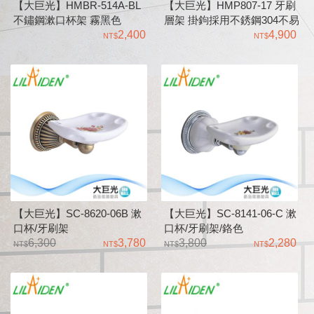
【大巨光】HMBR-514A-BL
【大巨光】HMP807-17 牙刷
不鏽鋼漱口杯架 霧黑色
層架 掛鉤採用不銹鋼304不易
2,400
生鏽
4,900
【大巨光】SC-8620-06B 漱
【大巨光】SC-8141-06-C 漱
口杯/牙刷架
口杯/牙刷架/鉻色
6,300
3,780
3,800
2,280