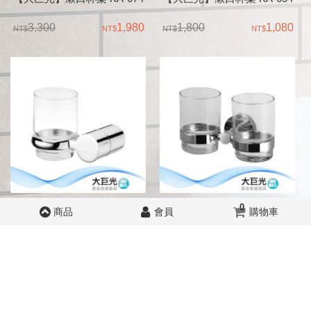
3,300
1,980
1,800
1,080
【大巨光】漱口杯架 KA-634
【大巨光】雙杯座 MBR-554B
0
商品
會員
購物車
4,000
2,400
2,800
1,680