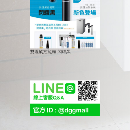
雙溫觸控龍頭 閃耀黑