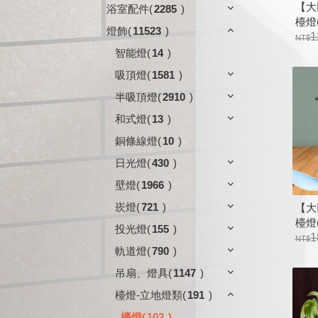
【大
浴室配件
(
2285
)
檯燈(
燈飾
(
11523
)
－多
1
智能燈
(
14
)
吸頂燈
(
1581
)
半吸頂燈
(
2910
)
和式燈
(
13
)
銅條線燈
(
10
)
日光燈
(
430
)
壁燈
(
1966
)
崁燈
(
721
)
【大
檯燈(
投光燈
(
155
)
1
軌道燈
(
790
)
吊扇、燈具
(
1147
)
檯燈-立地燈類
(
191
)
檯燈
(
102
)