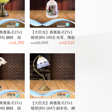
雅風-E27x1
【大巨光】典雅風-E27x1
855) 鋼材、鑄
檯燈(BN-1853) 布罩、陶瓷
璃 復古系列檯
1,350
－博德
16,000
2,010
雅風-E27x1
【大巨光】典雅風-E27x1
848) 鋼材、鑄
檯燈(BN-1847) 銅本色、鋼