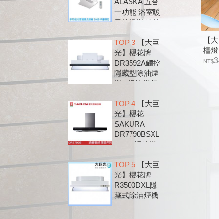
ALASKA 五合
一功能 浴室暖
風乾燥機 遙控
款 300BRP
【大
TOP 3
【大巨
檯燈(
光】櫻花牌
木、
3
DR3592A觸控
隱藏型除油煙
機 - 渦輪變頻
系列
TOP 4
【大巨
光】櫻花
SAKURA
DR7790BSXL
90cm 渦輪變
頻 環吸 歐化
TOP 5
【大巨
除油煙機
光】櫻花牌
DR7790B
R3500DXL隱
藏式除油煙機
89CM