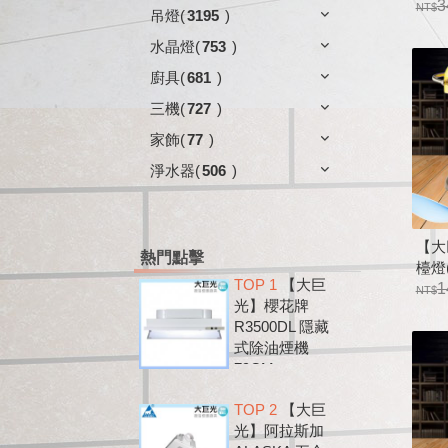
鐳射
3
吊燈
(
3195
)
水晶燈
(
753
)
廚具
(
681
)
三機
(
727
)
家飾
(
77
)
淨水器
(
506
)
【大
熱門點擊
檯燈(
TOP 1
【大巨
1
光】櫻花牌
R3500DL 隱藏
式除油煙機
79CM
TOP 2
【大巨
光】阿拉斯加