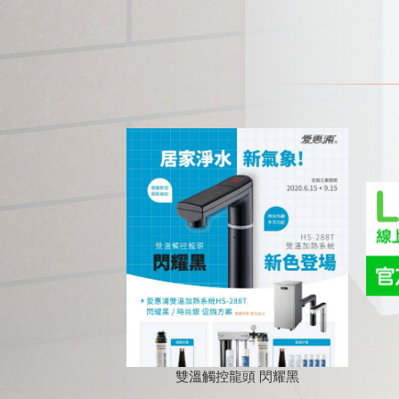
雙溫觸控龍頭 閃耀黑