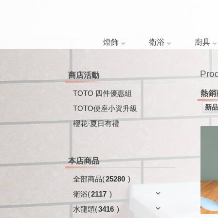
燈飾
衛浴
廚具
Pro
商店活動
TOTO 四件優惠組
熱銷
TOTO便座小資升級
櫻花-夏日有禮
本店商品
全部商品
(
25280
)
衛浴
(
2117
)
水龍頭
(
3416
)