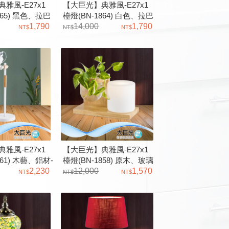
雅風-E27x1
【大巨光】典雅風-E27x1
865) 黑色、拉巴
檯燈(BN-1864) 白色、拉巴
韋
1,790
檯燈－庫喬韋
14,000
1,790
雅風-E27x1
【大巨光】典雅風-E27x1
861) 木藝、鋁材-
檯燈(BN-1858) 原木、玻璃
2,230
(不附植栽)
12,000
1,570