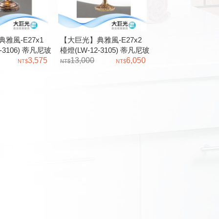
雅風-E27x1
【大巨光】典雅風-E27x2
-3106) 蒂凡尼玻
檯燈(LW-12-3105) 蒂凡尼玻
3,575
璃 附拉式開關
13,000
6,050