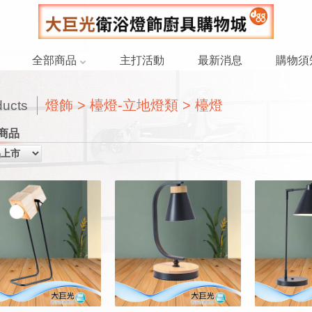
全部商品
主打活動
最新消息
購物須
燈飾 > 檯燈-立地燈類 > 檯燈
ducts
商品