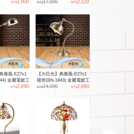
璃 復古系列檯
1,900
材、蘭花罩玻璃
17,000
2,120
雅風-E27x1
【大巨光】典雅風-E27x1
844) 金屬電鍍工
檯燈(BN-1843) 金屬電鍍工
2,890
藝
24,000
2,890