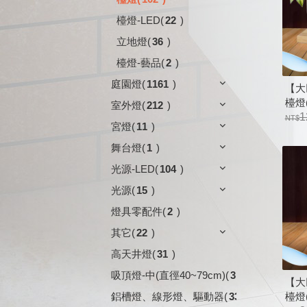
檯燈-LED
(
22
)
立地燈
(
36
)
檯燈-藝品
(
2
)
庭園燈
(
1161
)
【大
檯燈(
室外燈
(
212
)
(不
1
宮燈
(
11
)
舞台燈
(
1
)
光源-LED
(
104
)
光源
(
15
)
燈具零配件
(
2
)
其它
(
22
)
高天井燈
(
31
)
吸頂燈-中(直徑40~79cm)
(
3
)
【大
檯燈(
鋁槽燈、線形燈、驅動器
(
33
)