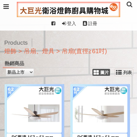
登入
註冊
Products
燈飾 > 吊扇、燈具 > 吊扇(直徑≧61吋)
熱銷商品
圖片
列表