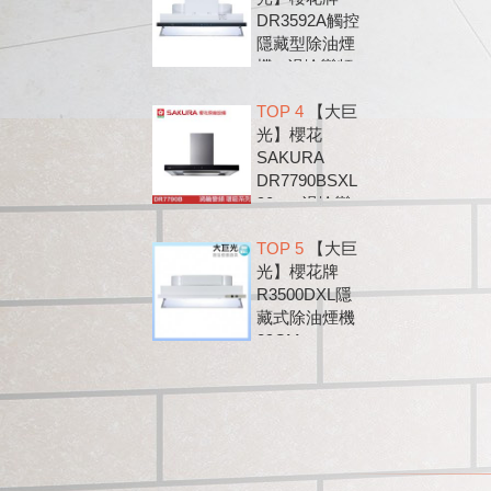
DR3592A觸控
隱藏型除油煙
機 - 渦輪變頻
系列
TOP 4
【大巨
光】櫻花
SAKURA
DR7790BSXL
90cm 渦輪變
頻 環吸 歐化
TOP 5
【大巨
除油煙機
光】櫻花牌
DR7790B
R3500DXL隱
藏式除油煙機
89CM