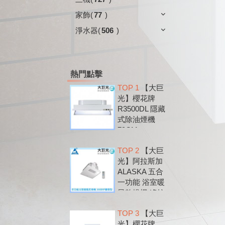
家飾
(
77
)
淨水器
(
506
)
熱門點擊
TOP 1
【大巨
光】櫻花牌
R3500DL 隱藏
式除油煙機
79CM
TOP 2
【大巨
光】阿拉斯加
ALASKA 五合
一功能 浴室暖
風乾燥機 遙控
款 300BRP
TOP 3
【大巨
光】櫻花牌