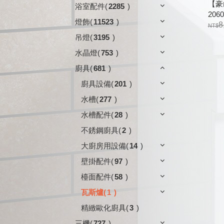
【豪
浴室配件
(
2285
)
2060
燈飾
(
11523
)
8
吊燈
(
3195
)
水晶燈
(
753
)
廚具
(
681
)
廚具設備
(
201
)
水槽
(
277
)
水槽配件
(
28
)
不銹鋼廚具
(
2
)
大廚房用設備
(
14
)
壁掛配件
(
97
)
檯面配件
(
58
)
瓦斯爐
(
1
)
精緻歐化廚具
(
3
)
三機
(
727
)