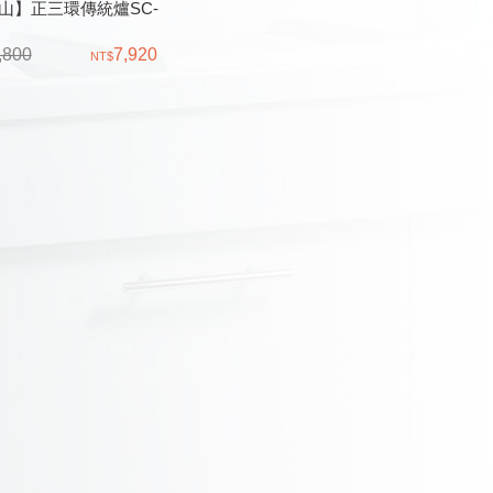
山】正三環傳統爐SC-
,800
7,920