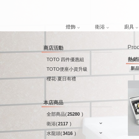
燈飾
衛浴
廚具
Pro
商店活動
TOTO 四件優惠組
熱銷
TOTO便座小資升級
櫻花-夏日有禮
本店商品
全部商品
(
25280
)
衛浴
(
2117
)
水龍頭
(
3416
)